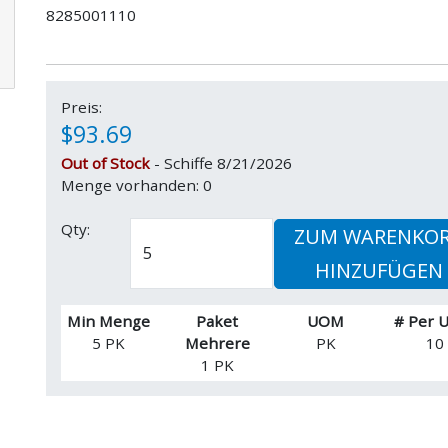
8285001110
Preis:
$93.69
Out of Stock
- Schiffe 8/21/2026
Menge vorhanden: 0
Qty:
ZUM WARENKO
HINZUFÜGEN
Min Menge
Paket
UOM
# Per
5 PK
Mehrere
PK
10
1 PK