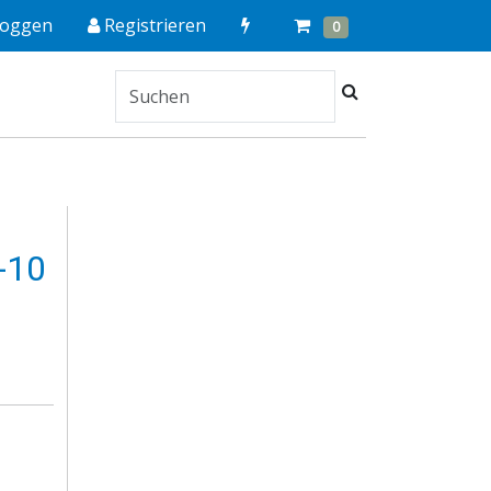
Quick
Cart
Items
loggen
Registrieren
0
Order
Suchen
-10