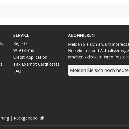
SERVICE
ABONNIEREN
ls
Register
Melden Sie sich an, um interess
W-9 Forms
Neuigkeiten und Aktualisierunge
erhalten - direkt in Ihren Postei
Credit Application
ts
Tax Exempt Certificates
Melden Sie sich noch heute
FAQ
ärung
|
Rückgabepolitik