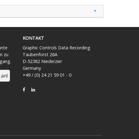
KONTAKT
ante
Graphic Controls Data Recording
n zu
Taubenforst 26A
ngang.
D-52382 Niederzier
Germany
+49 / (0) 24 21 59 01 - 0
 an!
FACEBOOK
LINKEDIN