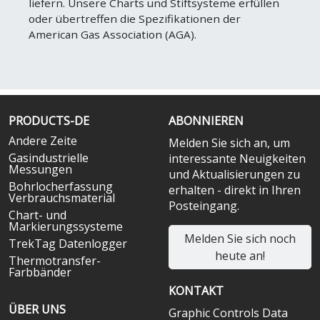
liefern. Unsere Charts und Stiftsysteme erfüllen
oder übertreffen die Spezifikationen der
American Gas Association (AGA).
PRODUCTS-DE
ABONNIEREN
Andere Zeite
Melden Sie sich an, um
Gasindustrielle
interessante Neuigkeiten
Messungen
und Aktualisierungen zu
Bohrlocherfassung
erhalten - direkt in Ihren
Verbrauchsmaterial
Posteingang.
Chart- und
Markierungssysteme
Melden Sie sich noch
TrekTag Datenlogger
heute an!
Thermotransfer-
Farbbänder
KONTAKT
ÜBER UNS
Graphic Controls Data