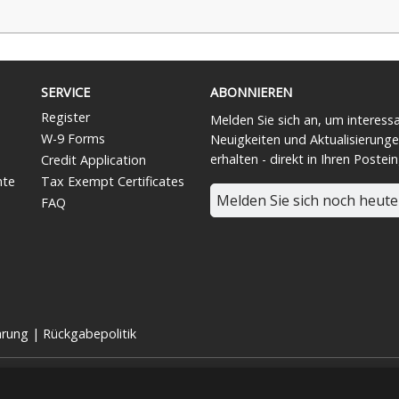
SERVICE
ABONNIEREN
Register
Melden Sie sich an, um interess
W-9 Forms
Neuigkeiten und Aktualisierunge
erhalten - direkt in Ihren Postei
Credit Application
nte
Tax Exempt Certificates
Melden Sie sich noch heute
FAQ
ärung
|
Rückgabepolitik
lten. | Graphic Controls ist eine Tochtergesellschaft von
Nissha
eiligen OEMs und nicht von Graphic Controls. Graphic Controls lehnt jegl