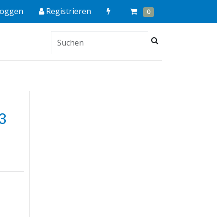
Quick
Cart
Items
loggen
Registrieren
0
Order
Suchen
3