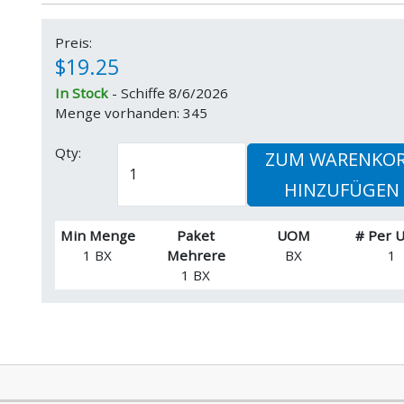
Preis:
$19.25
In Stock
- Schiffe 8/6/2026
Menge vorhanden: 345
Qty:
ZUM WARENKO
HINZUFÜGEN
Min Menge
Paket
UOM
# Per
1 BX
Mehrere
BX
1
1 BX