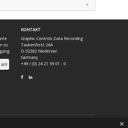
KONTAKT
ante
Graphic Controls Data Recording
n zu
Taubenforst 26A
ngang.
D-52382 Niederzier
Germany
+49 / (0) 24 21 59 01 - 0
 an!
FACEBOOK
LINKEDIN
×
iche Zugehörigkeit, Verbindung oder Assoziation