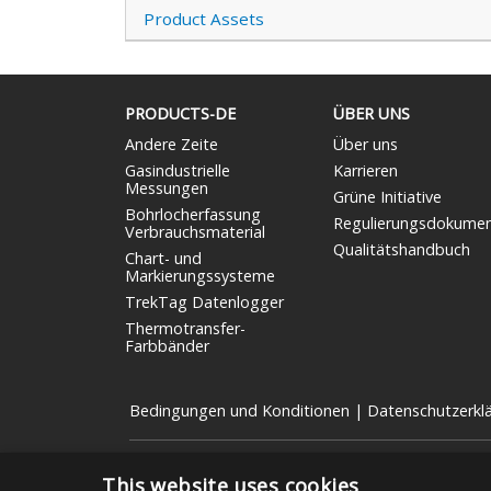
Product Assets
PRODUCTS-DE
ÜBER UNS
Andere Zeite
Über uns
Gasindustrielle
Karrieren
Messungen
Grüne Initiative
Bohrlocherfassung
Regulierungsdokume
Verbrauchsmaterial
Qualitätshandbuch
Chart- und
Markierungssysteme
TrekTag Datenlogger
Thermotransfer-
Farbbänder
Bedingungen und Konditionen
|
Datenschutzerkl
Copyright © 2026 Graphic Controls, Alle Rechte vorbeha
This website uses cookies
Die hier genannten OEM-Marken sind die Marken der jew