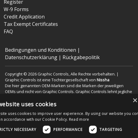
Register
W-9 Forms
Credit Application
Tax Exempt Certificates
FAQ
Bedingungen und Konditionen
|
Datenschutzerklärung
|
Rückgabepolitik
Copyright © 2026 Graphic Controls, Alle Rechte vorbehalten. |
Graphic Controls ist eine Tochtergesellschaft von
Nissha
Die hier genannten OEM-Marken sind die Marken der jeweiligen
OEMs und nicht von Graphic Controls. Graphic Controls lehnt jegliche
Zugehörigkeit, Verbindung oder Assoziation zwischen seinen
×
Produkten und denen der jeweiligen OEMs ab.
website uses cookies
site uses cookies to improve user experience. By using our website you con
in accordance with our Cookie Policy.
Read more
Nissha Medical Technologies Corporate Home
RICTLY NECESSARY
PERFORMANCE
TARGETING