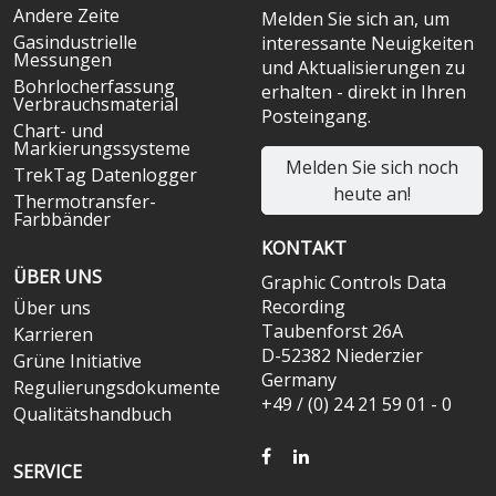
Andere Zeite
Melden Sie sich an, um
Gasindustrielle
interessante Neuigkeiten
Messungen
und Aktualisierungen zu
Bohrlocherfassung
erhalten - direkt in Ihren
Verbrauchsmaterial
Posteingang.
Chart- und
Markierungssysteme
Melden Sie sich noch
TrekTag Datenlogger
heute an!
Thermotransfer-
Farbbänder
KONTAKT
ÜBER UNS
Graphic Controls Data
Recording
Über uns
Taubenforst 26A
Karrieren
D-52382 Niederzier
Grüne Initiative
Germany
Regulierungsdokumente
+49 / (0) 24 21 59 01 - 0
Qualitätshandbuch
FACEBOOK
LINKEDIN
SERVICE