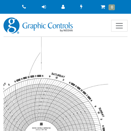
Quick
Cart
Items
0
Order
Previous
Next