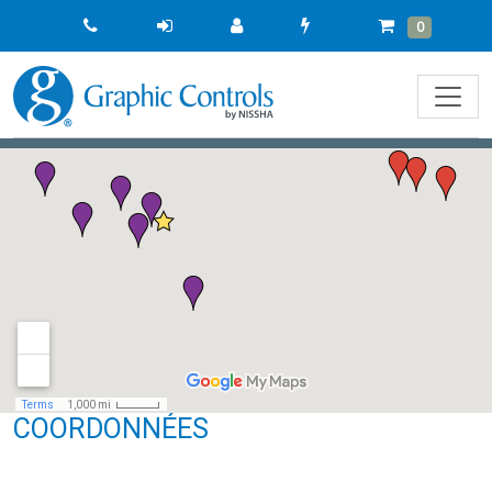
Quick
Cart
Items
0
Order
COORDONNÉES