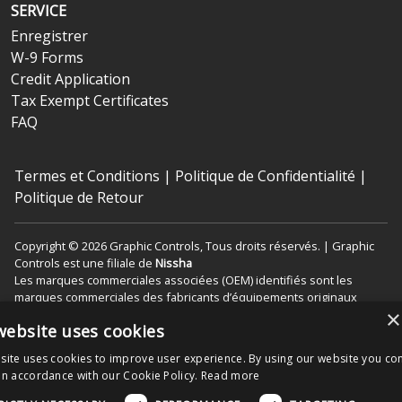
SERVICE
Enregistrer
W-9 Forms
Credit Application
Tax Exempt Certificates
FAQ
Termes et Conditions
|
Politique de Confidentialité
|
Politique de Retour
Copyright © 2026 Graphic Controls, Tous droits réservés. | Graphic
Controls est une filiale de
Nissha
Les marques commerciales associées (OEM) identifiés sont les
marques commerciales des fabricants d’équipements originaux
×
respectifs et non de Graphic Controls. Graphic Controls renonce
website uses cookies
avoir affiliations, connexions ou associations entre ses produits et
les produits des (OEM) fabricants d’équipements originaux
site uses cookies to improve user experience. By using our website you con
in accordance with our Cookie Policy.
Read more