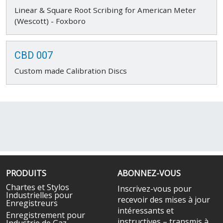
Linear & Square Root Scribing for American Meter
(Wescott) - Foxboro
CBD 007
Custom made Calibration Discs
PRODUITS
ABONNEZ-VOUS
Chartes et Stylos
Inscrivez-vous pour
Industrielles pour
recevoir des mises à jour
Enregistreurs
intéressants et
Enregistrement pour
instructives – transmis à
Industrie de Gaz