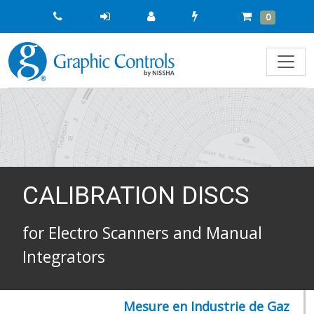
Quick
Cart
Items
0
Order
CALIBRATION DISCS
for Electro Scanners and Manual
Integrators
Mesure en Industrie de Gaz